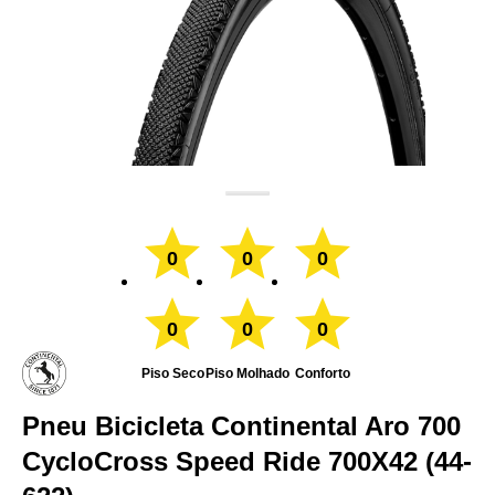
0
0
0
0
0
0
Piso Seco
Piso Molhado
Conforto
Pneu Bicicleta Continental Aro 700
CycloCross Speed Ride 700X42 (44-