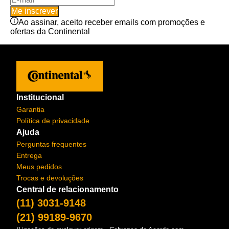
Me inscrever
Ao assinar, aceito receber emails com promoções e
ofertas da Continental
Institucional
Garantia
Política de privacidade
Ajuda
Perguntas frequentes
Entrega
Meus pedidos
Trocas e devoluções
Central de relacionamento
(11) 3031-9148
(21) 99189-9670