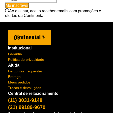
Me inscrever
Ao assinar, aceito receber emails com promoções e
ofertas da Continental
Institucional
Garantia
Política de privacidade
Ajuda
Perguntas frequentes
Entrega
Meus pedidos
Trocas e devoluções
Central de relacionamento
(11) 3031-9148
(21) 99189-9670