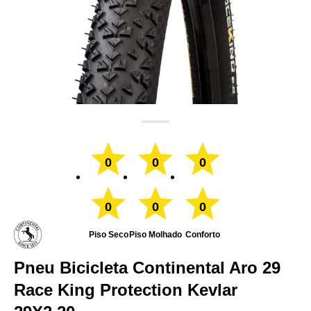
0
0
0
0
0
0
Piso Seco
Piso Molhado
Conforto
Pneu Bicicleta Continental Aro 29
Race King Protection Kevlar