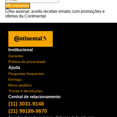
Me inscrever
Ao assinar, aceito receber emails com promoções e
ofertas da Continental
Institucional
Garantia
Política de privacidade
Ajuda
Perguntas frequentes
Entrega
Meus pedidos
Trocas e devoluções
Central de relacionamento
(11) 3031-9148
(21) 99189-9670