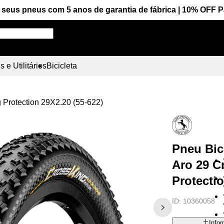
seus pneus com 5 anos de garantia de fábrica | 10% OFF 
Pesquise aqui seu pneu!
 e Utilitários
Bicicleta
g Protection 29X2.20 (55-622)
Pneu Bic
Aro 29 C
Protectio
ID:
10360058
Info