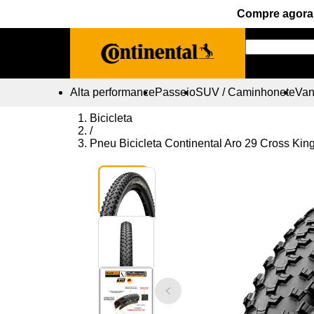
Compre agora 
Alta performance
Passeio
SUV / Caminhonete
Vans
Bicicleta
/
Pneu Bicicleta Continental Aro 29 Cross Kin