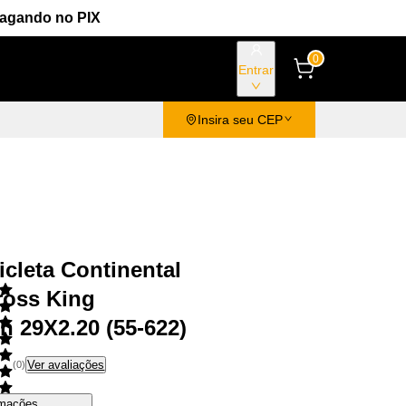
Pagando no PIX
0
Entrar
Insira seu CEP
icleta Continental
ross King
n 29X2.20 (55-622)
Ver avaliações
(
0
)
rmações