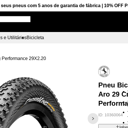
seus pneus com 5 anos de garantia de fábrica | 10% OFF 
Pesquise aqui seu pneu!
 e Utilitários
Bicicleta
ng Performance 29X2.20
Pneu Bic
Aro 29 C
Performa
ID:
10360064
Info