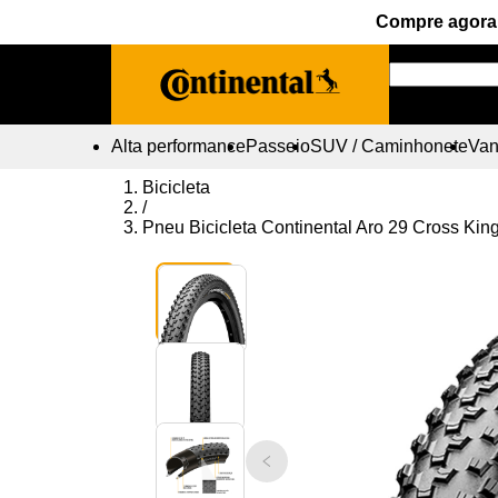
Compre agora 
Alta performance
Passeio
SUV / Caminhonete
Vans
Bicicleta
/
Pneu Bicicleta Continental Aro 29 Cross Ki