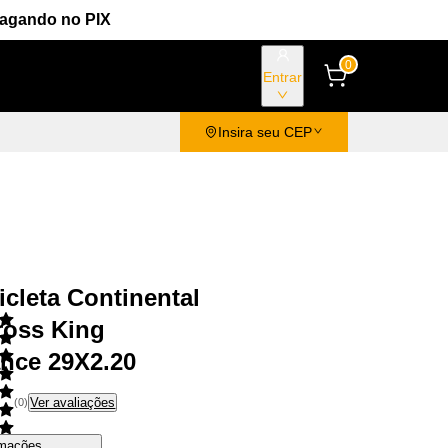
Pagando no PIX
0
Entrar
Insira seu CEP
icleta Continental
ross King
nce 29X2.20
Ver avaliações
(
0
)
rmações