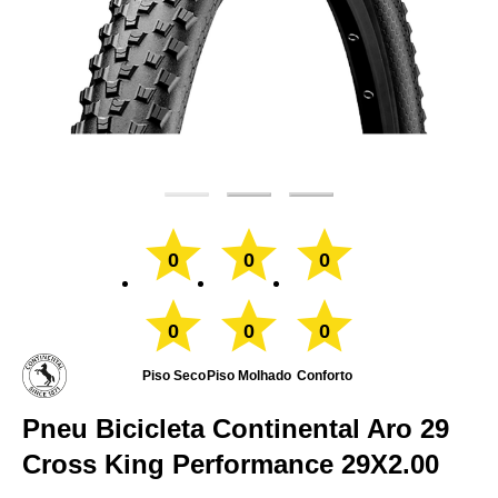
0
0
0
0
0
0
Piso Seco
Piso Molhado
Conforto
Pneu Bicicleta Continental Aro 29
Cross King Performance 29X2.00