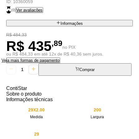
ID:
10360059
Ver avaliações
(
0
)
Informações
R$ 484,33
R$ 435
,89
no PIX
ou R$ 484,33 em até 12x de R$ 40,36 sem juros.
Veja mais formas de pagamento
Comprar
ContiStar
Sobre o produto
Informações técnicas
29X2.00
200
Medida
Largura
29