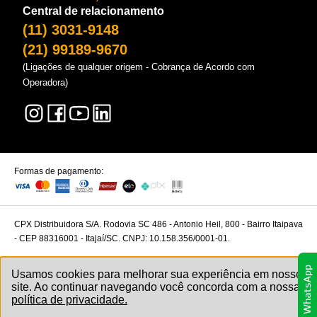
Central de relacionamento
(11) 3031-9148
(21) 99189-9670
(Ligações de qualquer origem - Cobrança de Acordo com
Operadora)
Formas de pagamento:
CPX Distribuidora S/A. Rodovia SC 486 - Antonio Heil, 800 - Bairro Itaipava
- CEP 88316001 - Itajaí/SC. CNPJ: 10.158.356/0001-01.
Usamos cookies para melhorar sua experiência em nosso
site. Ao continuar navegando você concorda com a nossa
política de privacidade.