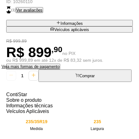
ID:
10260110
Ver avaliações
(
1
)
Informações
Veículos aplicáveis
R$ 999,89
R$ 899
,90
no PIX
ou R$ 999,89 em até 12x de R$ 83,32 sem juros.
Veja mais formas de pagamento
Comprar
ContiStar
Sobre o produto
Informações técnicas
Veículos Aplicáveis
235/35R19
235
Medida
Largura