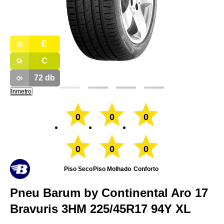
E
C
72
db
Inmetro
0
0
0
0
0
0
Piso Seco
Piso Molhado
Conforto
Pneu Barum by Continental Aro 17
Bravuris 3HM 225/45R17 94Y XL