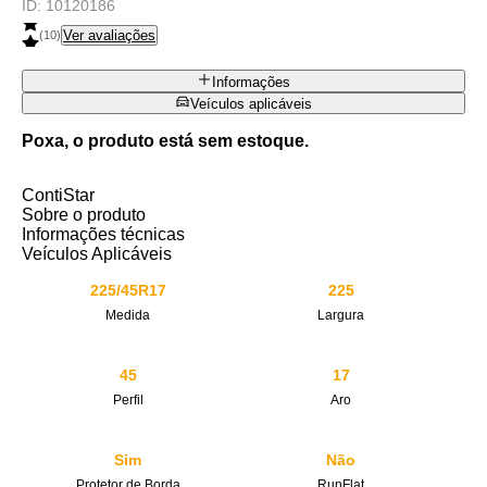
ID:
10120186
Ver avaliações
(
10
)
Informações
Veículos aplicáveis
Poxa, o produto está sem estoque.
ContiStar
Sobre o produto
Informações técnicas
Veículos Aplicáveis
225/45R17
225
Medida
Largura
45
17
Perfil
Aro
Sim
Não
Protetor de Borda
RunFlat