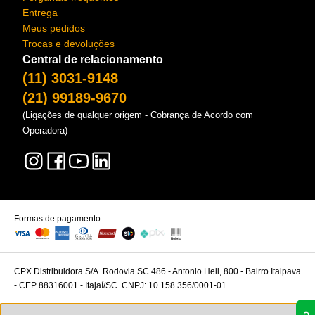
Entrega
Meus pedidos
Trocas e devoluções
Central de relacionamento
(11) 3031-9148
(21) 99189-9670
(Ligações de qualquer origem - Cobrança de Acordo com
Operadora)
Formas de pagamento:
CPX Distribuidora S/A. Rodovia SC 486 - Antonio Heil, 800 - Bairro Itaipava
- CEP 88316001 - Itajaí/SC. CNPJ: 10.158.356/0001-01.