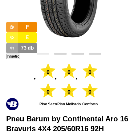
F
E
73
db
Inmetro
0
0
0
0
0
0
Piso Seco
Piso Molhado
Conforto
Pneu Barum by Continental Aro 16
Bravuris 4X4 205/60R16 92H