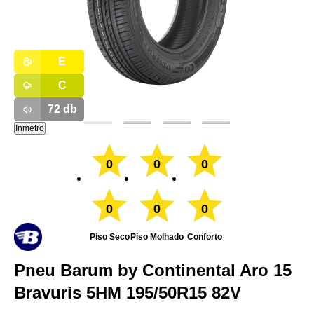
E
C
72
db
Inmetro
0
0
0
0
0
0
Piso Seco
Piso Molhado
Conforto
Pneu Barum by Continental Aro 15
Bravuris 5HM 195/50R15 82V