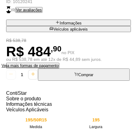
ID:
10120241
Ver avaliações
(
0
)
Informações
Veículos aplicáveis
R$ 538,78
R$ 484
,90
no PIX
ou R$ 538,78 em até 12x de R$ 44,89 sem juros.
Veja mais formas de pagamento
Comprar
ContiStar
Sobre o produto
Informações técnicas
Veículos Aplicáveis
195/50R15
195
Medida
Largura