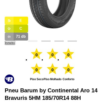
E
C
71
db
Inmetro
0
0
0
0
0
0
Piso Seco
Piso Molhado
Conforto
Pneu Barum by Continental Aro 14
Bravuris 5HM 185/70R14 88H