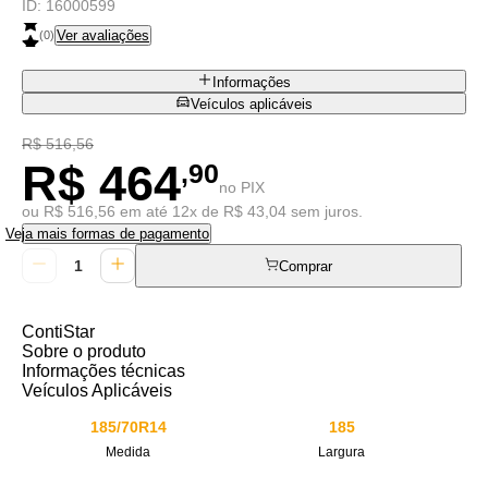
ID:
16000599
Ver avaliações
(
0
)
Informações
Veículos aplicáveis
R$ 516,56
R$ 464
,90
no PIX
ou R$ 516,56 em até 12x de R$ 43,04 sem juros.
Veja mais formas de pagamento
Comprar
ContiStar
Sobre o produto
Informações técnicas
Veículos Aplicáveis
185/70R14
185
Medida
Largura